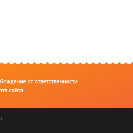
бождение от ответственности
рта сайта
)