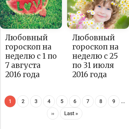
Любовный
Любовный
гороскоп на
гороскоп на
неделю с 1 по
неделю с 25
7 августа
по 31 июля
2016 года
2016 года
…
Текущая
1
Page
2
Page
3
Page
4
Page
5
Page
6
Page
7
Page
8
Page
9
страница
Следующая
››
Последняя
Last »
страница
страница