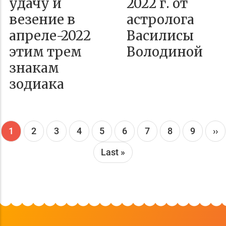
удачу и
2022 г. от
везение в
астролога
апреле-2022
Василисы
этим трем
Володиной
знакам
зодиака
Текущая
1
Page
2
Page
3
Page
4
Page
5
Page
6
Page
7
Page
8
Page
9
Сл
››
страница
ст
Последняя
Last »
страница