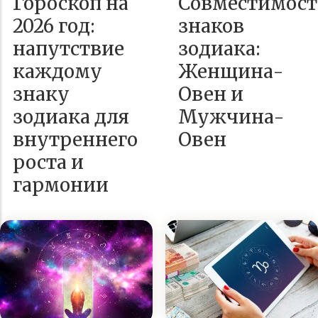
Гороскоп на
Совместимост
2026 год:
знаков
напутствие
зодиака:
каждому
Женщина-
знаку
Овен и
зодиака для
Мужчина-
внутреннего
Овен
роста и
гармонии