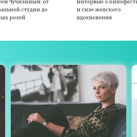
еем Чучилиным: от
интервью о кинофест
ральной студии до
и силе женского
ных ролей
вдохновения