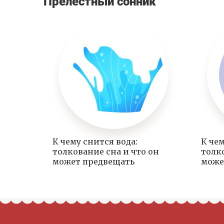
Прелестный сонник
К чему снится вода:
К чем
толкование сна и что он
толк
может предвещать
може