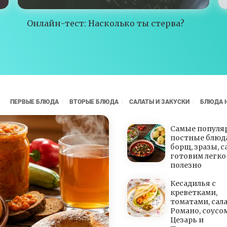
Онлайн-тест: Насколько ты стерва?
ПЕРВЫЕ БЛЮДА
ВТОРЫЕ БЛЮДА
САЛАТЫ И ЗАКУСКИ
БЛЮДА 
Самые популя
постные блюда
борщ, зразы, с
готовим легко
полезно
Кесадилья с
креветками,
томатами, сал
Романо, соусо
Цезарь и