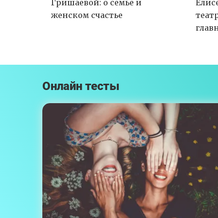
Гришаевой: о семье и
Елис
женском счастье
теат
глав
Онлайн тесты