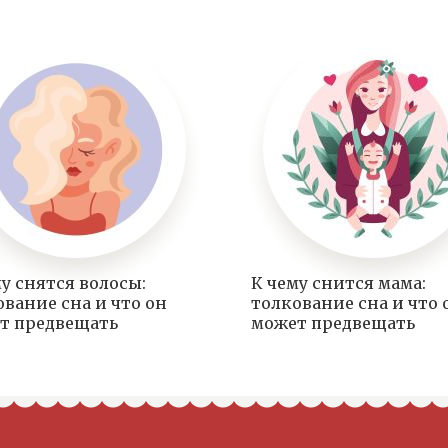
у снятся волосы:
К чему снится мама:
ование сна и что он
толкование сна и что 
т предвещать
может предвещать