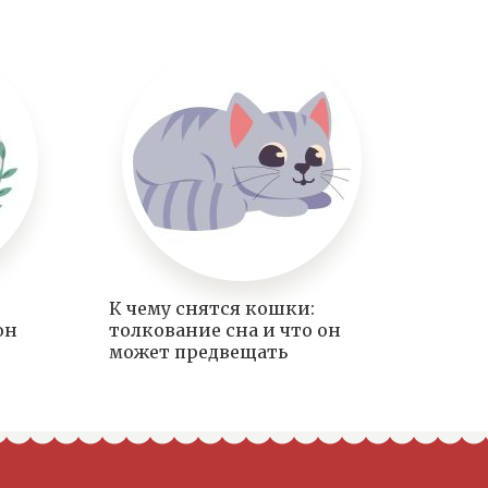
К чему снятся кошки:
он
толкование сна и что он
может предвещать