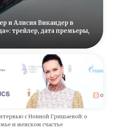
р и Алисия Викандер в
»: трейлер, дата премьеры,
нтервью с Нонной Гришаевой: о
емье и женском счастье