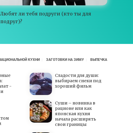
Любят ли тебя подруги (кто ты для
подруг)?
НАЦИОНАЛЬНОЙ КУХНИ
ЗАГОТОВКИ НА ЗИМУ
ВЫПЕЧКА
рные
Сладости для души:
:
выбираем снеки под
алат -
хороший фильм
 и
Суши – новинка в
рационе или как
японская кухня
атом
начала расширять
м
свои границы