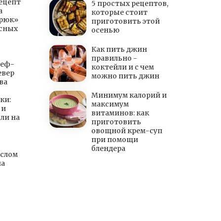
ецепт
5 простых рецептов,
а
которые стоит
Урюк»
приготовить этой
есных
осенью
Как пить джин
правильно -
шеф-
коктейли и с чем
евер
можно пить джин
ва
Минимум калорий и
ки:
максимум
 и
витаминов: как
ли на
приготовить
овощной крем-суп
при помощи
блендера
слом
на