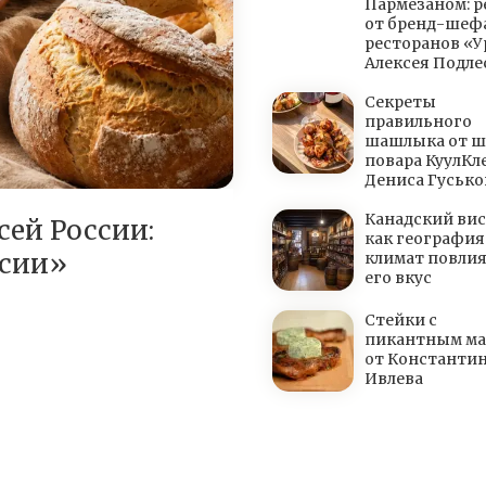
Пармезаном: р
от бренд-шеф
ресторанов «
Алексея Подл
Секреты
правильного
шашлыка от 
повара КуулКл
Дениса Гусько
Канадский вис
сей России:
как география
ссии»
климат повлия
его вкус
Стейки с
пикантным ма
от Константи
Ивлева