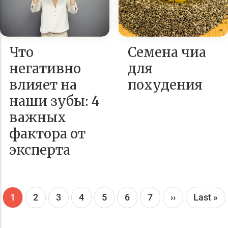
Что
Семена чиа
негативно
для
влияет на
похудения
наши зубы: 4
важных
фактора от
эксперта
Текущая
1
Page
2
Page
3
Page
4
Page
5
Page
6
Page
7
Следующая
››
Послед
Last »
страница
страница
страни