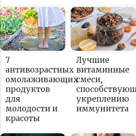
7
Лучшие
антивозрастных
витаминные
омолаживающих
смеси,
продуктов
способствую
для
укреплению
молодости и
иммунитета
красоты