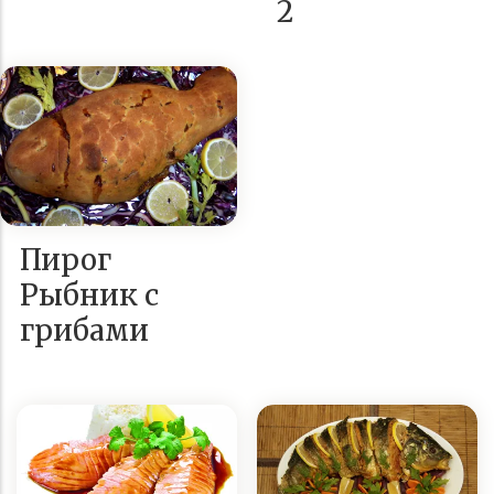
2
Пирог
Рыбник с
грибами