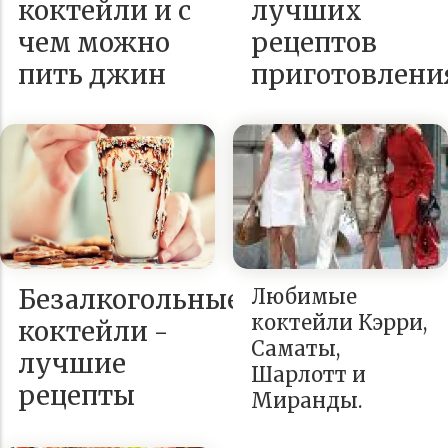
коктейли и с
лучших
чем можно
рецептов
пить джин
приготовлени
Безалкогольные
Любимые
коктейли Кэрри,
коктейли -
Саматы,
лучшие
Шарлотт и
рецепты
Миранды.