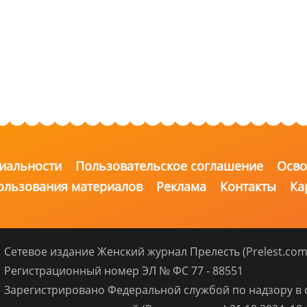
иальности
Пользовательское соглашение
Осво
ользования материалов
Реклама
Контакты
Ка
Сетевое издание Женский журнал Прелесть (Prelest.com
Регистрационный номер ЭЛ № ФС 77 - 88551
Зарегистрировано Федеральной службой по надзору в 