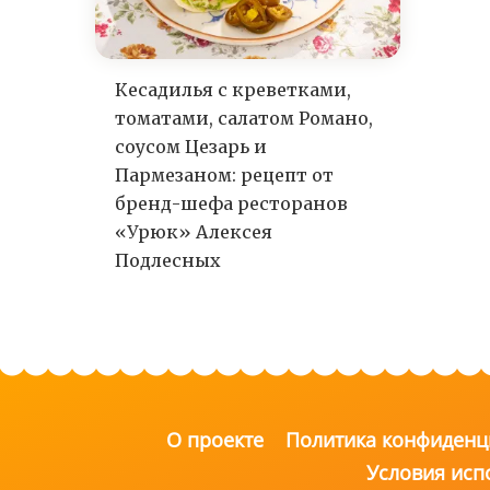
Кесадилья с креветками,
томатами, салатом Романо,
соусом Цезарь и
Пармезаном: рецепт от
бренд-шефа ресторанов
«Урюк» Алексея
Подлесных
О проекте
Политика конфиденц
Условия исп