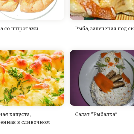
а со шпротами
Рыба, запеченая под с
ная капуста,
Салат "Рыбалка"
ченная в сливочном