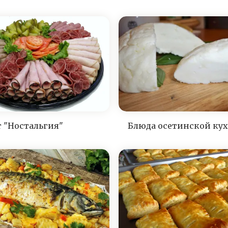
т "Ностальгия"
Блюда осетинской ку