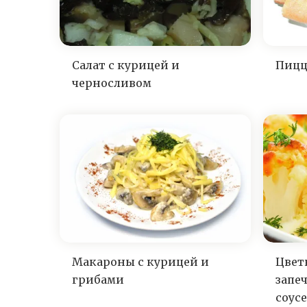
Салат с курицей и
Пицц
черносливом
Макароны с курицей и
Цвет
грибами
запе
соусе