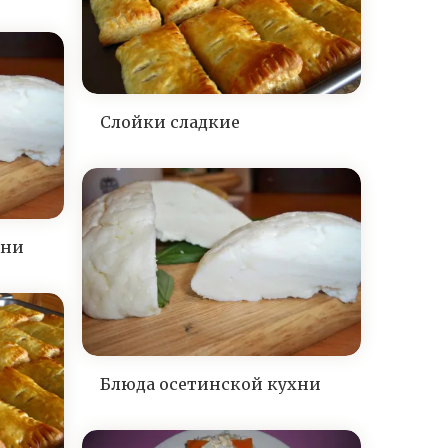
Слойки сладкие
хни
Блюда осетинской кухни