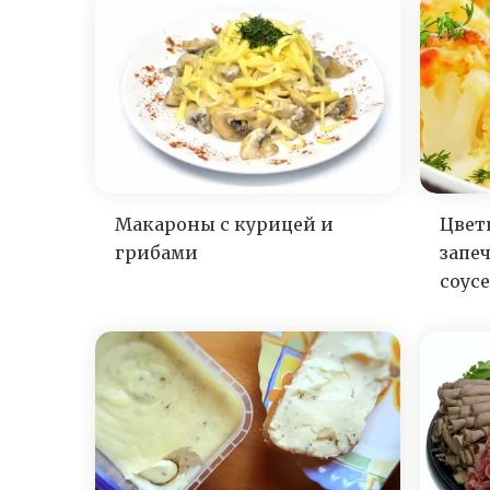
Макароны с курицей и
Цвет
грибами
запе
соусе