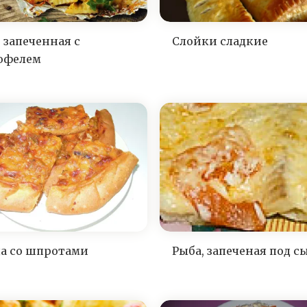
 запеченная с
Слойки сладкие
офелем
а со шпротами
Рыба, запеченая под с