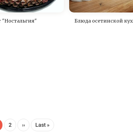
т "Ностальгия"
Блюда осетинской ку
екущая
Page
2
Следующая
››
Последняя
Last »