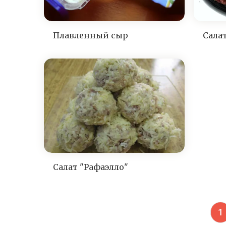
Плавленный сыр
Сала
Салат "Рафаэлло"
Т
1