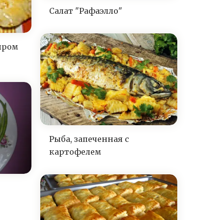
Салат "Рафаэлло"
ыром
Рыба, запеченная с
картофелем