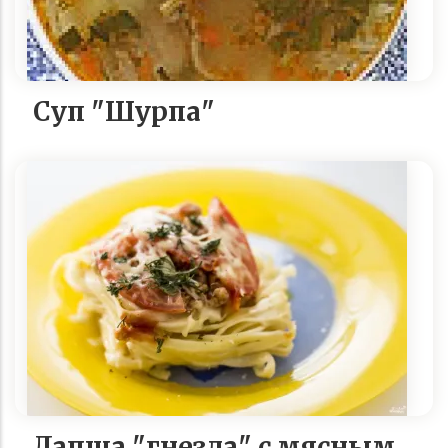
Суп "Шурпа"
Лапша "гнезда" с мясным