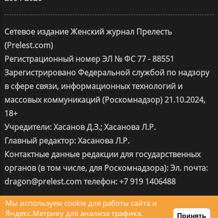
Сетевое издание Женский журнал Прелесть
(Prelest.com)
Регистрационный номер ЭЛ № ФС 77 - 88551
Зарегистрировано Федеральной службой по надзору
в сфере связи, информационных технологий и
массовых коммуникаций (Роскомнадзор) 21.10.2024,
18+
Учредители: Хасанов Д.З.; Хасанова Л.Р.
Главный редактор: Хасанова Л.Р.
Контактные данные редакции для государственных
органов (в том числе, для Роскомнадзора): Эл. почта:
dragon@prelest.com телефон: +7 919 1406488
Мы используем cookie для работы сайта и
Change privacy settings
Яндекс.Метрику для анализа трафика.
Принять