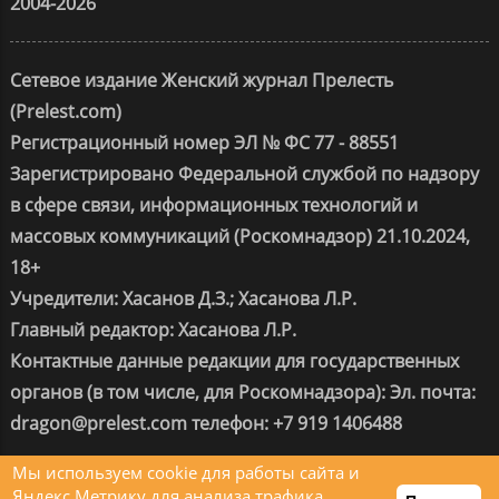
2004-2026
Сетевое издание Женский журнал Прелесть
(Prelest.com)
Регистрационный номер ЭЛ № ФС 77 - 88551
Зарегистрировано Федеральной службой по надзору
в сфере связи, информационных технологий и
массовых коммуникаций (Роскомнадзор) 21.10.2024,
18+
Учредители: Хасанов Д.З.; Хасанова Л.Р.
Главный редактор: Хасанова Л.Р.
Контактные данные редакции для государственных
органов (в том числе, для Роскомнадзора): Эл. почта:
dragon@prelest.com телефон: +7 919 1406488
Мы используем cookie для работы сайта и
Change privacy settings
Яндекс.Метрику для анализа трафика.